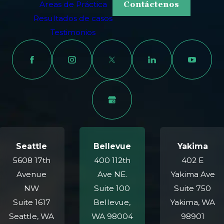
Areas de Práctica
Contáctenos
un accidente de motocicleta.
Resultados de casos
Carpenter & Zuckerman puede investigar todos los
Testimonios
aspectos de su accidente, analizando los informes
policiales y cualquier video de seguridad o vigilancia
disponible para determinar qué condujo a la colisión.
También podemos consultar con reconstruccionistas de
accidentes para desarrollar una imagen clara de su
accidente.
¿Cómo puede ayudarme un
Seattle
Bellevue
Yakima
abogado con mi reclamo o
5608 17th
400 112th
402 E
Avenue
Ave NE.
Yakima Ave
demanda por accidente de
NW
Suite 100
Suite 750
motocicleta?
Suite 1617
Bellevue,
Yakima, WA
Seattle, WA
WA 98004
98901