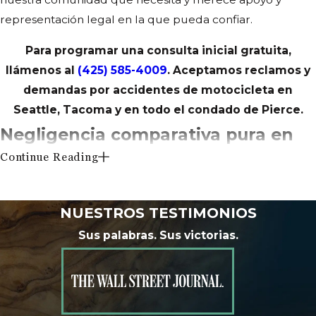
representación legal en la que pueda confiar.
Para programar una consulta inicial gratuita,
llámenos al
(425) 585-4009
. Aceptamos reclamos y
demandas por accidentes de motocicleta en
Seattle, Tacoma y en todo el condado de Pierce.
Negligencia comparativa pura en
Continue Reading
Washington
Washington es un estado de
pura negligencia
NUESTROS TESTIMONIOS
comparativa
. Esto significa que, al presentar una
Sus palabras. Sus victorias.
demanda, se atribuye a cada parte una parte de la culpa,
si corresponde.
Por ejemplo, si está conduciendo por encima del límite
de velocidad y un automóvil cambia de carril sin verificar